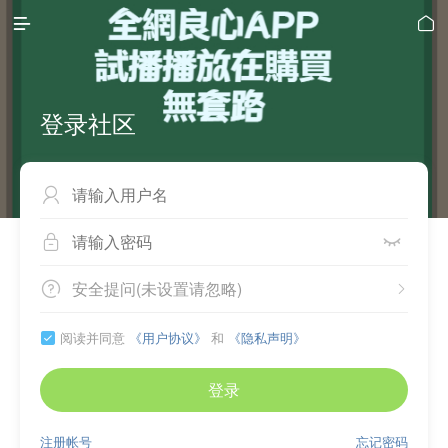


登录社区



安全提问(未设置请忽略)


阅读并同意
《用户协议》
和
《隐私声明》

登录
注册帐号
忘记密码