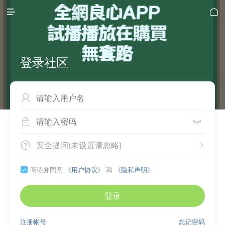


登录社区



安全提问(未设置请忽略)


阅读并同意
《用户协议》
和
《隐私声明》

登录
注册帐号
忘记密码