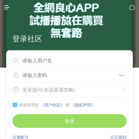


登录社区



安全提问(未设置请忽略)


阅读并同意
《用户协议》
和
《隐私声明》

登录
注册帐号
忘记密码