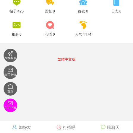




帖子 425
回复 0
好友 0
日志 0



相册 0
心情 0
人气 1174

在线客服
繁體中文版

金币充值

首页

APP下载
加好友
打招呼
聊聊天


