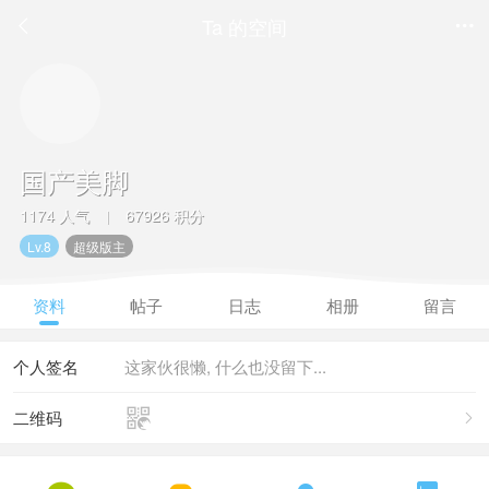
Ta 的空间


国产美脚
1174 人气
67926 积分
|
Lv.8
超级版主
资料
帖子
日志
相册
留言
个人签名
这家伙很懒, 什么也没留下...

二维码
