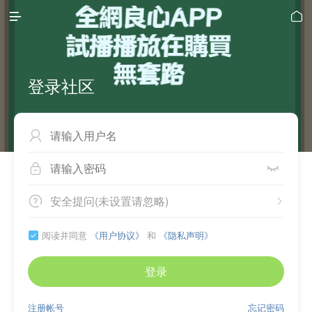


登录社区



安全提问(未设置请忽略)


阅读并同意
《用户协议》
和
《隐私声明》

登录
注册帐号
忘记密码